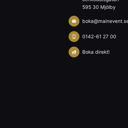
595 30 Mjölby
boka@mainevent.s
0142-61 27 00
Boka direkt!