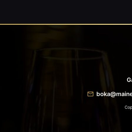
G
boka@maine
Cop