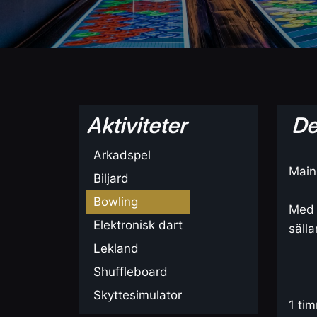
Aktiviteter
De
Arkadspel
Main
Biljard
Bowling
Med 
Elektronisk dart
sälla
Lekland
Shuffleboard
Skyttesimulator
1 ti